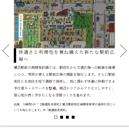
桜
快適さと利便性を兼ね備えた新たな駅前広
賑
場へ
接続させ
敷地周
崎市と連
鷺沼駅前の再開発計画では、駅改札から交通広場への動線を確保
します
、新たな空
しつつ、市民が憩える駅前広場の機能を強化します。さらに駅前
へ繋げ
配置し、
街区と北街区を地下通路で接続し、雨に濡れず快適に移動できる
結ぶ通
らも見え
歩行者ネットワークを整備。周辺エリアからアクセスしやすく、
生み出
す。
居心地が良く歩きたくなる空間づくりを進めます。
設け、
出典：川崎市HP「【報道発表資料】鷺沼駅前地区再開発事業の進捗状況につ
す。
いてお知らせします」内「報道発表資料」