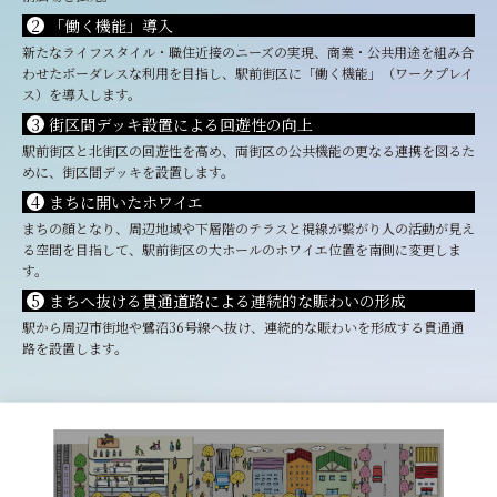
2
「働く機能」導入
新たなライフスタイル・職住近接のニーズの実現、商業・公共用途を組み合
わせたボーダレスな利用を目指し、駅前街区に「働く機能」（ワークプレイ
ス）を導入します。
3
街区間デッキ設置による回遊性の向上
駅前街区と北街区の回遊性を高め、両街区の公共機能の更なる連携を図るた
めに、街区間デッキを設置します。
4
まちに開いたホワイエ
まちの顔となり、周辺地域や下層階のテラスと視線が繋がり人の活動が見え
る空間を目指して、駅前街区の大ホールのホワイエ位置を南側に変更しま
す。
5
まちへ抜ける貫通道路による連続的な賑わいの形成
駅から周辺市街地や鷺沼36号線へ抜け、連続的な賑わいを形成する貫通通
路を設置します。