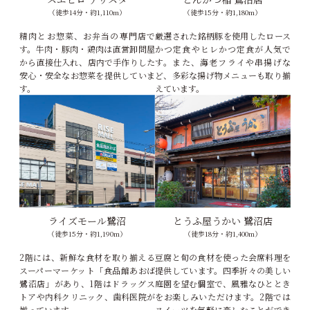
（徒歩14分・約1,110m）
（徒歩15分・約1,180m）
精肉とお惣菜、お弁当の専門店で
厳選された銘柄豚を使用したロース
す。牛肉・豚肉・鶏肉は直営卸問屋
かつ定食やヒレかつ定食が人気で
から直接仕入れ、店内で手作りした
す。また、海老フライや串揚げな
安心・安全なお惣菜を提供していま
ど、多彩な揚げ物メニューも取り揃
す。
えています。
ライズモール鷺沼
とうふ屋うかい 鷺沼店
（徒歩15分・約1,190m）
（徒歩18分・約1,400m）
2階には、新鮮な食材を取り揃える
豆腐と旬の食材を使った会席料理を
スーパーマーケット「食品館あおば
提供しています。四季折々の美しい
鷺沼店」があり、1階はドラッグス
庭園を望む個室で、風雅なひととき
トアや内科クリニック、歯科医院が
をお楽しみいただけます。2階では
揃っています。
スイーツを気軽に楽しむことができ