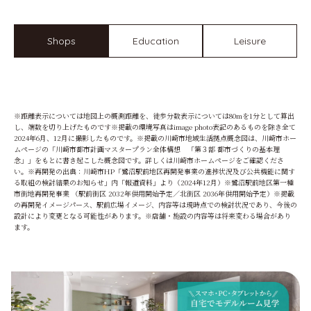
Shops
Education
Leisure
※距離表示については地図上の概測距離を、徒歩分数表示については80mを1分として算出
し、端数を切り上げたものです※掲載の環境写真はimage photo表記のあるものを除き全て
2024年6月、12月に撮影したものです。※掲載の川崎市地域生活拠点概念図は、川崎市ホー
ムページの「川崎市都市計画マスタープラン全体構想 「第３部 都市づくりの基本理
念」」をもとに書き起こした概念図です。詳しくは川崎市ホームページをご確認くださ
い。※再開発の出典：川崎市HP「鷺沼駅前地区再開発事業の進捗状況及び公共機能に関す
る取組の検討結果のお知らせ」内「報道資料」より（2024年12月）※鷺沼駅前地区第一種
市街地再開発事業 （駅前街区 2032年供用開始予定／北街区 2036年供用開始予定）※掲載
の再開発イメージパース、駅前広場イメージ、内容等は現時点での検討状況であり、今後の
設計により変更となる可能性があります。※店舗・施設の内容等は将来変わる場合があり
ます。