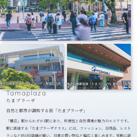
image photo
東急田園都市線「たまプラーザ」駅周辺の街
東急田園都市線「たまプラーザ」駅周辺の街
並
並
Tamaplaza
たまプラーザ
自然と都市が調和する街「たまプラーザ」
「鷺沼」駅からわずか1駅にあり、利便性と自然環境が魅力のエリアです。
駅に直結する「たまプラーザテラス」には、ファッション、日用品、レスト
ランなど約140店舗が揃い、日常の買い物など幅広く楽しめます。気軽に訪