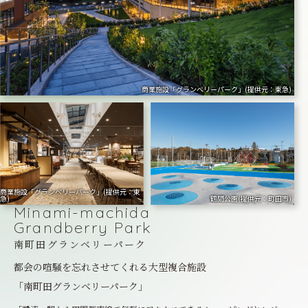
商業施設「グランベリーパーク」(提供元：東急)
商業施設「グランベリーパーク」(提供元：東
急)
鶴間公園(提供元：町田市)
Minami-machida
Grandberry Park
南町田グランベリーパーク
都会の喧騒を忘れさせてくれる大型複合施設
「南町田グランベリーパーク」