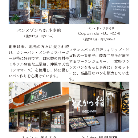
コパン・ド・フジモリ
パンメゾンもあ 小麦館
Copain de FUJIMORI
（徒歩12分・約910m）
（徒歩13分・約1,020m）
創業以来、地元の方々に愛され続
フランスパンの巨匠フィリップ・ビ
け、カレーパン・メンチカツバーガ
ゴ氏の一番弟子、藤森二郎氏が展開
ーが特に好評です。自家製の具材や
するブーランジュリー。「本格フラ
ミネラル豊富な三温糖、沖縄の天塩
ンスパンをもっと身近に」をモット
（シママース）を使用し、体に優し
ーに、高品質なパンを販売していま
いパン作りを心掛けています。
す。
スエヒロ デリスタ
とんかつ稲 鷺沼店