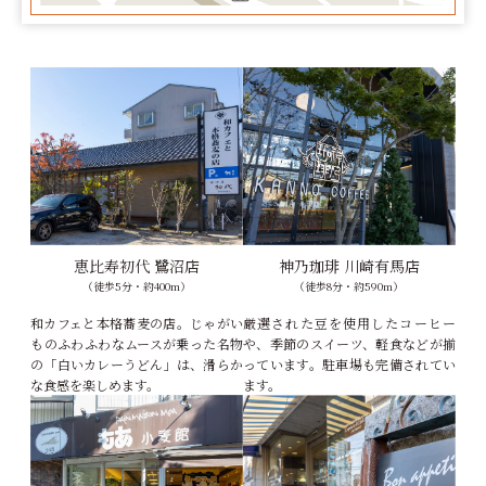
恵比寿初代 鷺沼店
神乃珈琲 川崎有馬店
（徒歩5分・約400m）
（徒歩8分・約590m）
和カフェと本格蕎麦の店。じゃがい
厳選された豆を使用したコーヒー
ものふわふわなムースが乗った名物
や、季節のスイーツ、軽食などが揃
の「白いカレーうどん」は、滑らか
っています。駐車場も完備されてい
な食感を楽しめます。
ます。