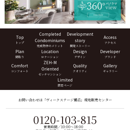
Completed
Development
Top
Access
Condominiums
story
トップ
アクセス
完成物件のメリット
開発ストーリー
Plan
Location
Design
Developer
間取り
ロケーション
デザイン
ブランド
ZEH-M
Comfort
Quality
Gallery
Oriented
コンフォート
クオリティ
ギャラリー
ゼッチマンション
Limited
限定ページ
お問い合わせは「ヴィークステージ鷺沼」現地販売センター
0120-103-815
営業時間／10:00〜18:00