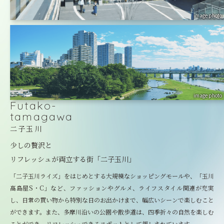
image photo
image photo
Futako-
tamagawa
二子玉川
少しの贅沢と
リフレッシュが両立する街「二子玉川」
「二子玉川ライズ」をはじめとする大規模なショッピングモールや、「玉川
髙島屋S・C」など、ファッションやグルメ、ライフスタイル関連が充実
し、日常の買い物から特別な日のお出かけまで、幅広いシーンで楽しむこと
ができます。また、多摩川沿いの公園や散歩道は、四季折々の自然を楽しむ
ことができ、リフレッシュできるスポットとして親しまれています。