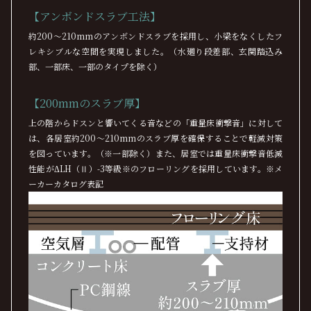
【アンボンドスラブ工法】
約200〜210mmのアンボンドスラブを採用し、小梁をなくしたフ
レキシブルな空間を実現しました。（水廻り段差部、玄関踏込み
部、一部床、一部のタイプを除く）
【200mmのスラブ厚】
上の階からドスンと響いてくる音などの「重量床衝撃音」に対して
は、各居室約200〜210mmのスラブ厚を確保することで軽減対策
を図っています。（※一部除く）また、居室では重量床衝撃音低減
性能がΔLH（Ⅱ）-3等級※のフローリングを採用しています。※メ
ーカーカタログ表記