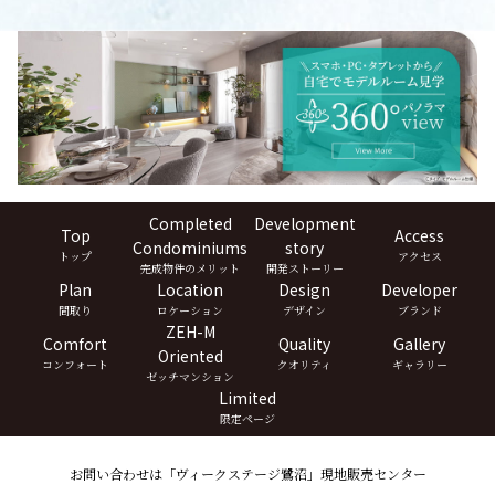
Completed
Development
Top
Access
Condominiums
story
トップ
アクセス
完成物件のメリット
開発ストーリー
Plan
Location
Design
Developer
間取り
ロケーション
デザイン
ブランド
ZEH-M
Comfort
Quality
Gallery
Oriented
コンフォート
クオリティ
ギャラリー
ゼッチマンション
Limited
限定ページ
お問い合わせは「ヴィークステージ鷺沼」現地販売センター