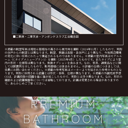
■二重床・二重天井・アンボンドスラブ工法概念図
※掲載の眺望写真は現地６階相当の高さから南方向を撮影（2024年11月）したもので、実際
の住戸からの眺望とは異なります。眺望、景観は各階・各住戸により異なり、今後周辺環境
の変化に伴い将来にわたって保証されるものではありません。※掲載の室内写真はモデルル
ーム（Cタイプメニュープラン1）を撮影（2025年4月）したものです。またタイプにより室
内の形状・仕様等は異なります。有償オプションを含みます。なお、家具、調度品などに関
しては配置例を示したもので、販売価格には含まれません。※詳細の仕様につきましては、
係員にお問い合わせください。※掲載の参考写真はメーカーより支給された参考のものとな
ります。実際に採用される設備とは形状・色等、仕様が異なります。※掲載の外観完成予想
CGは、計画段階の図面を基に描き起こしたもので、実際とは多少異なります。なお、形状の
細部および設備機器等については省略しております。計画は変更される場合がありますの
で、あらかじめご了承ください。
PREMIUM
BATHROOM