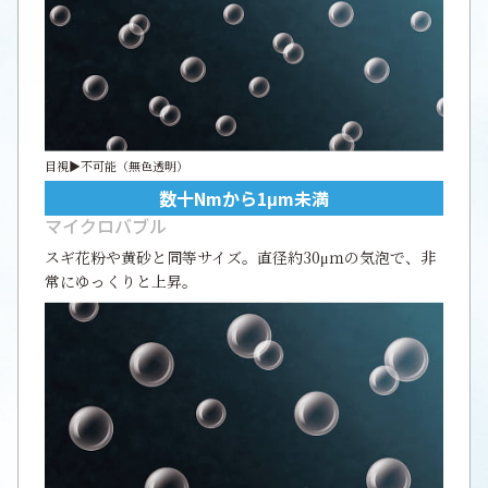
目視▶不可能（無色透明）
数十nmから1μm未満
マイクロバブル
スギ花粉や黄砂と同等サイズ。直径約30μｍの気泡で、非
常にゆっくりと上昇。