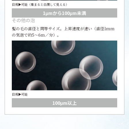
目視▶可能（集まると白濁して見える）
1μmから100μm未満
その他の泡
髪の毛の直径と同等サイズ。上昇速度が速い（直径1mm
の気泡で約5～6m／分）。
目視▶可能
100μm以上