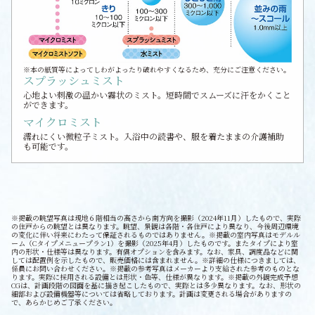
※本の紙質等によってしわがよったり破れやすくなるため、充分にご注意ください。
スプラッシュミスト
心地よい刺激の温かい霧状のミスト。短時間でスムーズに汗をかくこと
ができます。
マイクロミスト
濡れにくい微粒子ミスト。入浴中の読書や、服を着たままの介護補助
も可能です。
※掲載の眺望写真は現地６階相当の高さから南方向を撮影（2024年11月）したもので、実際
の住戸からの眺望とは異なります。眺望、景観は各階・各住戸により異なり、今後周辺環境
の変化に伴い将来にわたって保証されるものではありません。※掲載の室内写真はモデルル
ーム（Cタイプメニュープラン1）を撮影（2025年4月）したものです。またタイプにより室
内の形状・仕様等は異なります。有償オプションを含みます。なお、家具、調度品などに関
しては配置例を示したもので、販売価格には含まれません。※詳細の仕様につきましては、
係員にお問い合わせください。※掲載の参考写真はメーカーより支給された参考のものとな
ります。実際に採用される設備とは形状・色等、仕様が異なります。※掲載の外観完成予想
CGは、計画段階の図面を基に描き起こしたもので、実際とは多少異なります。なお、形状の
細部および設備機器等については省略しております。計画は変更される場合がありますの
で、あらかじめご了承ください。