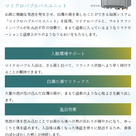
マイクロバブルバスユニット
お湯に微細な気泡を発生させ、白濁の湯を楽しむことができる給湯システム
「マイクロバブルバスユニット」を採用。マイクロバブルと、ウルトラファ
インバブルが生み出すWの効果で、まるで温泉に入っているようなリラクゼ
ーションと温泉上がりのようなうるおいをもたらします。
入眠環境サポート
マイクロバブル入浴は、さら湯と比べて、リラックス状態へより早く移行す
ることが期待できます。
白濁の湯でリラックス
大量の泡が溶け込んだ白濁の湯が、まるで温泉のような心地よさを創り出し
ます。
温浴効果
気泡が体を包み込むことでお湯から体への熱の伝わりが緩やかになり、ゆっ
くりと体を温めます。入浴後は高くなった体温を徐々に放出するため、身体
のぽかぽかした感じが持続します。