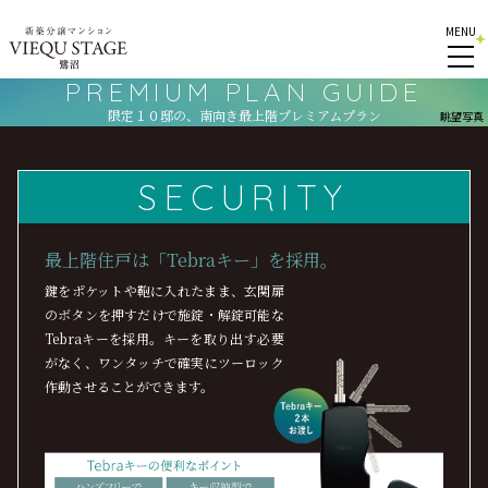
MENU
PREMIUM PLAN GUIDE
限定１０邸の、南向き最上階プレミアムプラン
眺望写真
SECURITY
最上階住戸は「Tebraキー」を採用。
鍵をポケットや鞄に入れたまま、玄関扉
のボタンを押すだけで施錠・解錠可能な
Tebraキーを採用。キーを取り出す必要
がなく、ワンタッチで確実にツーロック
作動させることができます。