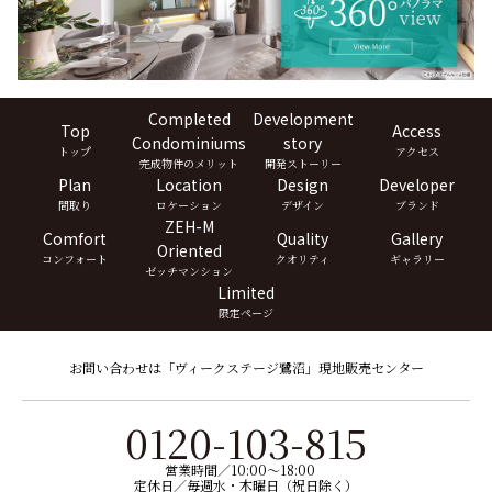
Completed
Development
Top
Access
Condominiums
story
トップ
アクセス
完成物件のメリット
開発ストーリー
Plan
Location
Design
Developer
間取り
ロケーション
デザイン
ブランド
ZEH-M
Comfort
Quality
Gallery
Oriented
コンフォート
クオリティ
ギャラリー
ゼッチマンション
Limited
限定ページ
お問い合わせは「ヴィークステージ鷺沼」現地販売センター
0120-103-815
営業時間／10:00〜18:00
定休日／毎週水・木曜日（祝日除く）