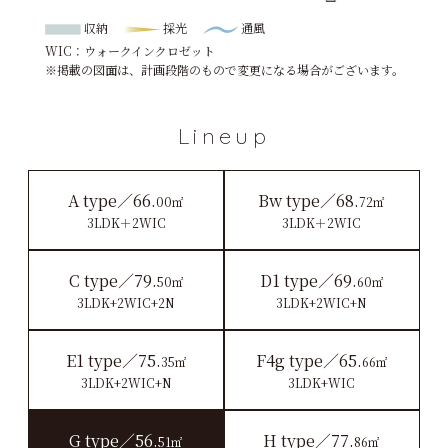
収納
採光
通風
WIC：ウォークインクロゼット
※掲載の図面は、計画段階のもので変更になる場合がございます。
Lineup
A type／66.
Bw type／68.
00㎡
72㎡
3LDK＋2WIC
3LDK＋2WIC
C type／79.
D1 type／69.
50㎡
60㎡
3LDK+2WIC+2N
3LDK+2WIC+N
E1 type／75.
F4g type／65.
35㎡
66㎡
3LDK+2WIC+N
3LDK+WIC
G type／56.
H type／77.
51㎡
86㎡