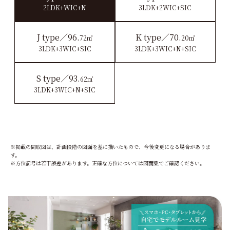
2LDK+WIC+N
3LDK+2WIC+SIC
J type／96.
K type／70.
72㎡
20㎡
3LDK+3WIC+SIC
3LDK+3WIC+N+SIC
S type／93.
62㎡
3LDK+3WIC+N+SIC
※掲載の間取図は、計画段階の図面を基に描いたもので、今後変更になる場合がありま
す。
※方位記号は若干誤差があります。正確な方位については図面集でご確認ください。