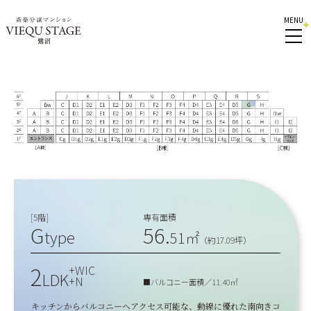
MENU
[5階]
専有面積
G
56.
type
51㎡
（約17.09坪）
2
+WIC
LDK
+N
■バルコニー面積／11.40㎡
キッチンからバルコニーへアクセス可能な、動線に優れた南向きコ